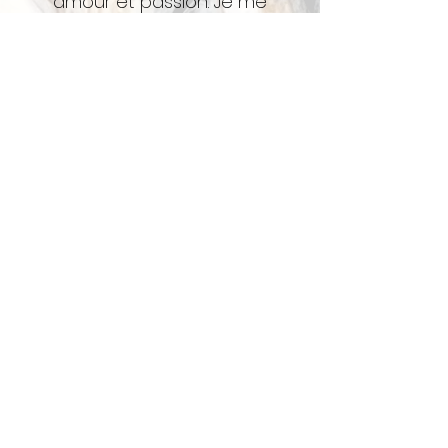
amour et passion. Je me
spécialise également dans le
sur mesure, afin de vous créer
une toile de la grandeur, du
style et couleurs de votre choix,
pour un décor parfait.
Possibilité aussi, de donation et
partenariat pour une bonne
cause ou fondation, informez-
vous.
Bonne visite, au plaisir. Et
n’oubliez pas, LA CRÉATIVITÉ EST
L’INTELLIGENCE QUI S’AMUSE…