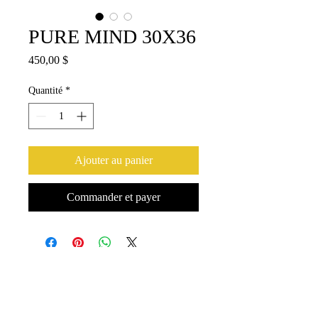
PURE MIND 30X36
Prix
450,00 $
Quantité
*
Ajouter au panier
Commander et payer
© 2021 by Créations C.Thibault created with
Wix.com